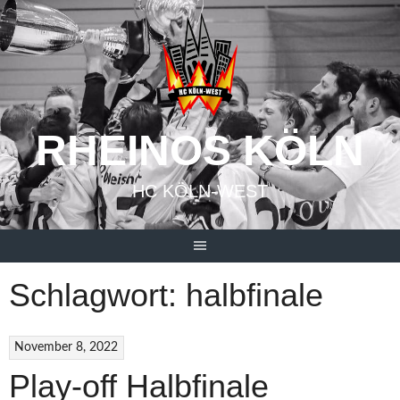
Springe
zum
Inhalt
RHEINOS KÖLN
HC KÖLN-WEST
Schlagwort:
halbfinale
November 8, 2022
Play-off Halbfinale