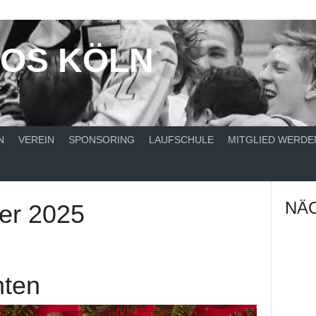
NOS KÖLN
T
N
VEREIN
SPONSORING
LAUFSCHULE
MITGLIED WERDE
NÄC
er 2025
hten