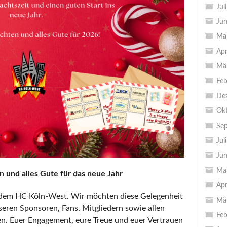
Jul
Jun
Ma
Apr
Mä
Feb
De
Ok
Se
Jul
Jun
Ma
 und alles Gute für das neue Jahr
Apr
er dem HC Köln-West. Wir möchten diese Gelegenheit
Mä
seren Sponsoren, Fans, Mitgliedern sowie allen
Feb
n. Euer Engagement, eure Treue und euer Vertrauen