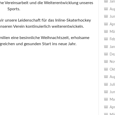
Jan
iche Vereinsarbeit und die Weiterentwicklung unseres
Sports.
Au
Jun
r unsere Leidenschaft für das Inline-Skaterhockey
Apr
nseren Verein kontinuierlich weiterentwickeln.
Mä
lien eine besinnliche Weihnachtszeit, erholsame
Feb
lgreichen und gesunden Start ins neue Jahr.
Jan
De
No
Ok
Au
Jul
Jun
Ma
Apr
Mä