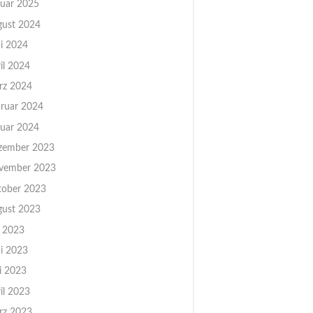
uar 2025
gust 2024
i 2024
il 2024
rz 2024
ruar 2024
uar 2024
zember 2023
vember 2023
tober 2023
gust 2023
i 2023
i 2023
i 2023
il 2023
rz 2023