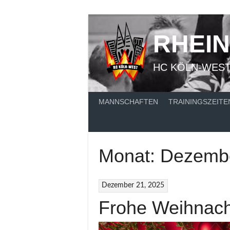
Springe
zum
Inhalt
RHEI
HC KÖLN-WES
MANNSCHAFTEN
TRAININGSZEITE
Monat:
Dezemb
Dezember 21, 2025
Frohe Weihnac