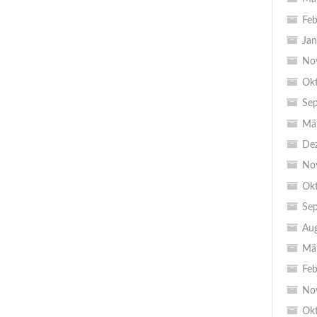
Feb
Jan
No
Ok
Se
Mä
De
No
Ok
Se
Au
Mä
Feb
No
Ok