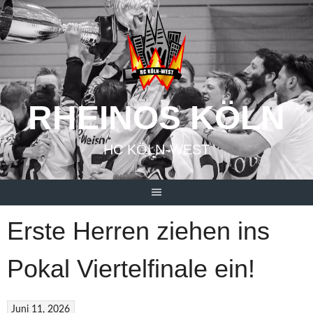
Springe
zum
Inhalt
RHEINOS KÖLN
HC KÖLN-WEST
Erste Herren ziehen ins
Pokal Viertelfinale ein!
Juni 11, 2026