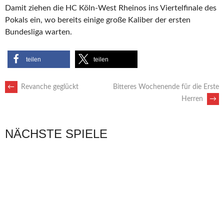
Damit ziehen die HC Köln-West Rheinos ins Viertelfinale des
Pokals ein, wo bereits einige große Kaliber der ersten
Bundesliga warten.
teilen
teilen
ARTIKEL-
←
Revanche geglückt
Bitteres Wochenende für die Erste
Herren
→
NAVIGATION
NÄCHSTE SPIELE