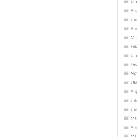
Jan
Au
Jun
Apr
Mä
Feb
Jan
De
No
Ok
Au
Jul
Jun
Ma
Apr
Mä