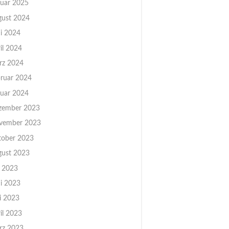
uar 2025
gust 2024
i 2024
il 2024
rz 2024
ruar 2024
uar 2024
zember 2023
vember 2023
tober 2023
gust 2023
i 2023
i 2023
i 2023
il 2023
rz 2023