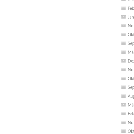
Feb
Jan
No
Ok
Se
Mä
De
No
Ok
Se
Au
Mä
Feb
No
Ok