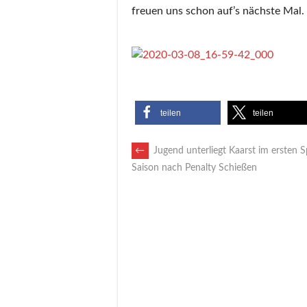
freuen uns schon auf’s nächste Mal.
teilen
teilen
ARTIKEL-
←
Jugend unterliegt Kaarst im ersten Sp
Saison nach Penalty Schießen
NAVIGATION