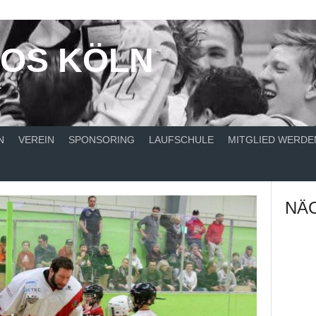
NOS KÖLN
T
N
VEREIN
SPONSORING
LAUFSCHULE
MITGLIED WERDE
NÄC