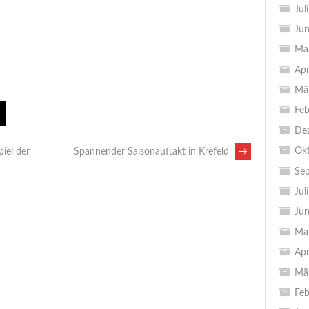
Jul
Jun
Ma
Apr
Mä
Feb
De
Ok
iel der
Spannender Saisonauftakt in Krefeld
→
Se
Jul
Jun
Ma
Apr
Mä
Feb