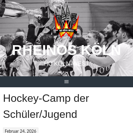
Springe
zum
Inhalt
RHEINOS KÖLN
HC KÖLN-WEST
Hockey-Camp der
Schüler/Jugend
Februar 24, 2026