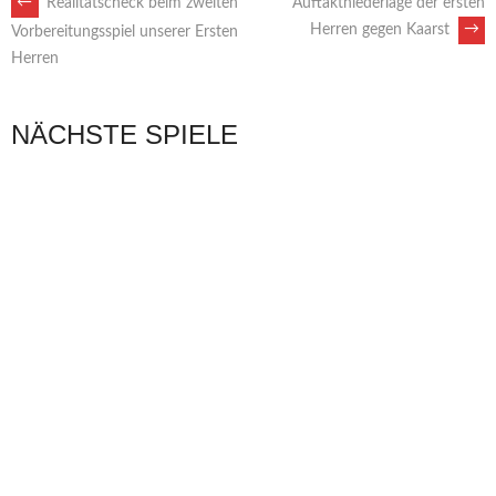
ARTIKEL-
←
Realitätscheck beim zweiten
Auftaktniederlage der ersten
Herren gegen Kaarst
→
Vorbereitungsspiel unserer Ersten
Herren
NAVIGATION
NÄCHSTE SPIELE