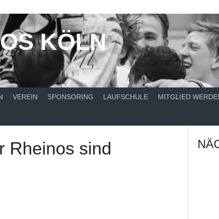
NOS KÖLN
T
N
VEREIN
SPONSORING
LAUFSCHULE
MITGLIED WERDE
NÄC
r Rheinos sind