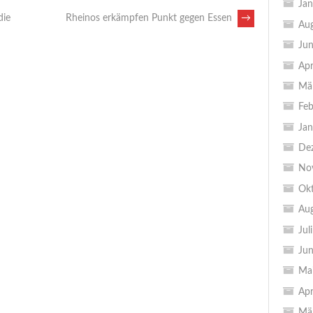
Jan
die
Rheinos erkämpfen Punkt gegen Essen
→
Au
Jun
Apr
Mä
Feb
Jan
De
No
Ok
Au
Jul
Jun
Ma
Apr
Mä