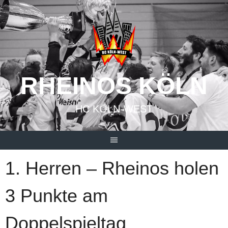
Springe
zum
Inhalt
RHEINOS KÖLN
HC KÖLN-WEST
1. Herren – Rheinos holen
3 Punkte am
Doppelspieltag